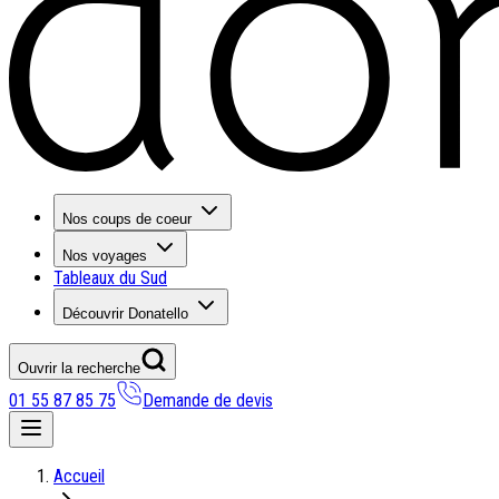
Nos coups de coeur
Nos voyages
Tableaux du Sud
Découvrir Donatello
Ouvrir la recherche
01 55 87 85 75
Demande de devis
Nos coups de coeur
Accueil