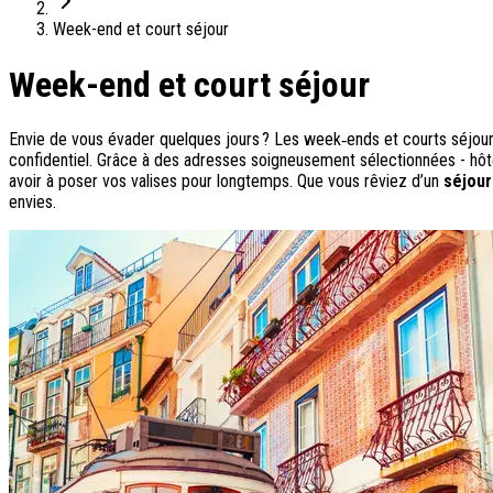
On adore
Week-end et court séjour
Ile de Corfou : le charme cosmopolite d’Ikos Dassia
Week-end et court séjour
Notre nouveauté : Madère douceur Atlantique
Séjour en amoureux : Acacia Marina
Les incontournables croates
Envie de vous évader quelques jours ? Les week‑ends et courts séjours 
Mais aussi
confidentiel. Grâce à des adresses soigneusement sélectionnées - hôt
avoir à poser vos valises pour longtemps. Que vous rêviez d’un
séjour
Un circuit au charme slovène
envies.
Notre offre irrésistible : circuit Douce Andalousie
Voyage en petit groupe au Parthénope
Nos voyages
Destinations
Croatie
Espagne
Grèce
Italie
Portugal
Slovénie