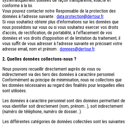
systématiquement utilisées de façon transparente, exacte et
Qui sommes-nous ?
conforme à la loi.
Notre histoire
Vous pouvez contacter notre Responsable de la protection des
Pourquoi voyager avec nous ?
données à l’adresse suivante :
data.protection@dertour.fr
.
Tourisme responsable
Si vous souhaitez obtenir plus d’informations sur les données que
Nos brochures
nous possédons sur vous ou si vous souhaitez exercer vos droits
d’accès, de rectification, de portabilité, à l’effacement de vos
Contactez-nous
données et vos droits d’opposition et de limitation du traitement, il
vous suffit de vous adresser à l’adresse suivante en précisant votre
Satisfaction client
adresse email, nom et prénom :
donnees@dertour.fr
.
Rejoignez-nous
2. Quelles données collectons-nous ?
Nous pouvons recueillir directement auprès de vous ou
indirectement via des tiers des données à caractère personnel.
Conformément au principe de minimisation, nous ne collectons que
les données nécessaires au regard des finalités pour lesquelles elles
sont utilisées.
Les données à caractère personnel sont des données permettant de
vous identifier soit directement (nom, prénom…), soit indirectement
(numéro de téléphone, numéro de dossier…).
Les différentes catégories de données collectées sont les suivantes
: