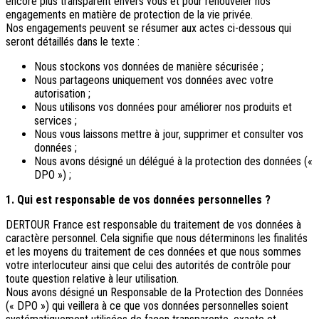
encore plus transparent envers vous et pour renouveler nos
engagements en matière de protection de la vie privée.
Destinations
Nos engagements peuvent se résumer aux actes ci-dessous qui
seront détaillés dans le texte :
Croatie
Espagne
Nous stockons vos données de manière sécurisée ;
Grèce
Nous partageons uniquement vos données avec votre
Italie
autorisation ;
Portugal
Nous utilisons vos données pour améliorer nos produits et
Slovénie
services ;
Nous vous laissons mettre à jour, supprimer et consulter vos
Types de voyage
données ;
Nous avons désigné un délégué à la protection des données («
Circuits accompagnés
DPO ») ;
Circuits en petit groupe
Circuits en train
1. Qui est responsable de vos données personnelles ?
Séjours balnéaires
Séjours avec excursions
DERTOUR France est responsable du traitement de vos données à
Week-ends & courts séjours
caractère personnel. Cela signifie que nous déterminons les finalités
Itinéraires au volant
et les moyens du traitement de ces données et que nous sommes
Croisières
votre interlocuteur ainsi que celui des autorités de contrôle pour
Tableaux du Sud
toute question relative à leur utilisation.
Nous avons désigné un Responsable de la Protection des Données
Découvrir Donatello
(« DPO ») qui veillera à ce que vos données personnelles soient