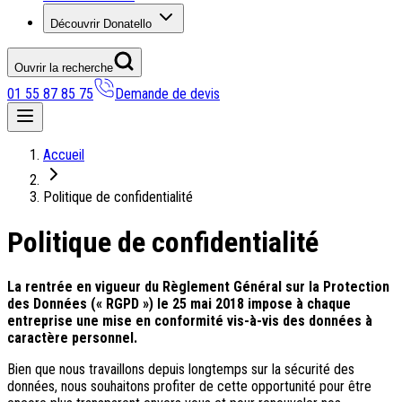
Découvrir Donatello
Ouvrir la recherche
01 55 87 85 75
Demande de devis
Nos coups de coeur
Accueil
On adore
Politique de confidentialité
Ile de Corfou : le charme cosmopolite d’Ikos Dassia
Politique de confidentialité
Notre nouveauté : Madère douceur Atlantique
Séjour en amoureux : Acacia Marina
Les incontournables croates
La rentrée en vigueur du Règlement Général sur la Protection
Mais aussi
des Données (« RGPD ») le 25 mai 2018 impose à chaque
entreprise une mise en conformité vis-à-vis des données à
Un circuit au charme slovène
caractère personnel.
Notre offre irrésistible : circuit Douce Andalousie
Voyage en petit groupe au Parthénope
Bien que nous travaillons depuis longtemps sur la sécurité des
données, nous souhaitons profiter de cette opportunité pour être
Nos voyages