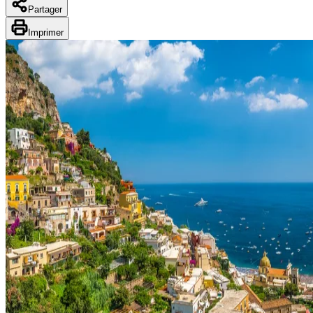
Types de voyage
Partager
Circuits accompagnés
Imprimer
Circuits en petit groupe
Circuits en train
Séjours balnéaires
Séjours avec excursions
Week-ends & courts séjours
Itinéraires au volant
Croisières
Tableaux du Sud
Découvrir Donatello
Qui sommes-nous ?
Notre histoire
Pourquoi voyager avec nous ?
Tourisme responsable
Nos brochures
Contactez-nous
Satisfaction client
Rejoignez-nous