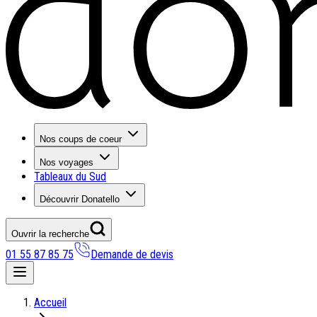
Nos coups de coeur
Nos voyages
Tableaux du Sud
Découvrir Donatello
Ouvrir la recherche
01 55 87 85 75
Demande de devis
Nos coups de coeur
Accueil