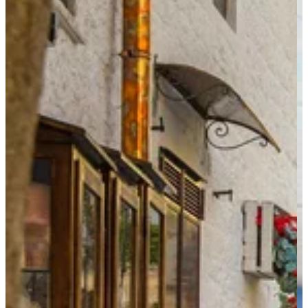
Qui sommes-nous ?
Notre histoire
Pourquoi voyager avec nous ?
Tourisme responsable
Nos brochures
Contactez-nous
Satisfaction client
Rejoignez-nous