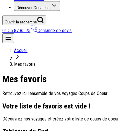
Découvrir Donatello
Ouvrir la recherche
01 55 87 85 75
Demande de devis
Nos coups de coeur
Accueil
On adore
Mes favoris
Ile de Corfou : le charme cosmopolite d’Ikos Dassia
Mes favoris
Notre nouveauté : Madère douceur Atlantique
Séjour en amoureux : Acacia Marina
Les incontournables croates
Retrouvez ici l’ensemble de vos voyages Coups de Coeur
Mais aussi
Votre liste de favoris est vide !
Un circuit au charme slovène
Notre offre irrésistible : circuit Douce Andalousie
Découvrez nos voyages et créez votre liste de coups de coeur.
Voyage en petit groupe au Parthénope
Nos voyages