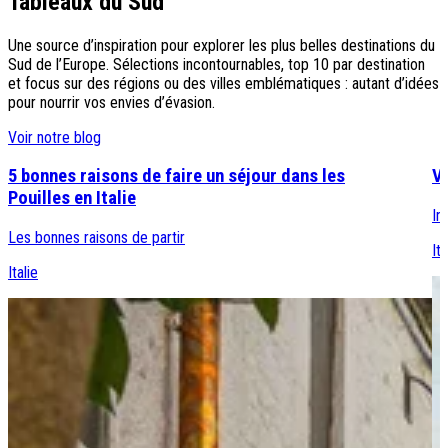
Tableaux du Sud
Destinations
Une source d’inspiration pour explorer les plus belles destinations du
Croatie
Sud de l’Europe. Sélections incontournables, top 10 par destination
Espagne
et focus sur des régions ou des villes emblématiques : autant d’idées
Grèce
pour nourrir vos envies d’évasion.
Italie
Voir notre blog
Portugal
Slovénie
5 bonnes raisons de faire un séjour dans les
Vi
Types de voyage
Pouilles en Italie
In
Circuits accompagnés
Les bonnes raisons de partir
Circuits en petit groupe
Ita
Circuits en train
Italie
Séjours balnéaires
Séjours avec excursions
Week-ends & courts séjours
Itinéraires au volant
Croisières
Tableaux du Sud
Découvrir Donatello