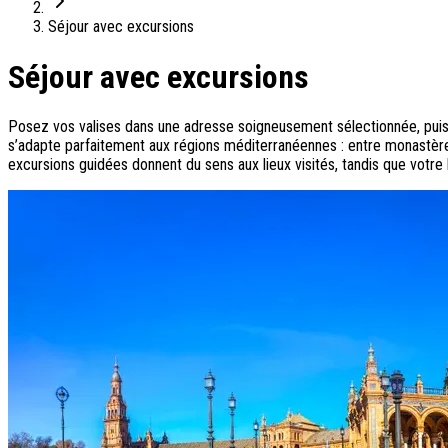
On adore
Séjour avec excursions
Ile de Corfou : le charme cosmopolite d’Ikos Dassia
Séjour avec excursions
Notre nouveauté : Madère douceur Atlantique
Séjour en amoureux : Acacia Marina
Les incontournables croates
Posez vos valises dans une adresse soigneusement sélectionnée, puis 
Mais aussi
s’adapte parfaitement aux régions méditerranéennes : entre monastère
excursions guidées donnent du sens aux lieux visités, tandis que votre 
Un circuit au charme slovène
Notre offre irrésistible : circuit Douce Andalousie
Voyage en petit groupe au Parthénope
Nos voyages
Destinations
Croatie
Espagne
Grèce
Italie
Portugal
Slovénie