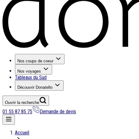
Nos coups de coeur
Nos voyages
Tableaux du Sud
Découvrir Donatello
Ouvrir la recherche
01 55 87 85 75
Demande de devis
Nos coups de coeur
Accueil