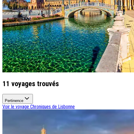
Types de voyage
Circuits accompagnés
Circuits en petit groupe
Circuits en train
Séjours balnéaires
Séjours avec excursions
Week-ends & courts séjours
Itinéraires au volant
Croisières
Tableaux du Sud
Découvrir Donatello
Qui sommes-nous ?
11 voyages trouvés
Notre histoire
Pourquoi voyager avec nous ?
Tourisme responsable
Pertinence
Nos brochures
Voir le voyage
Chroniques de Lisbonne
Contactez-nous
Satisfaction client
Rejoignez-nous