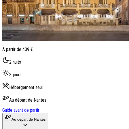
À partir de
439 €
2
nuits
3
jours
Hébergement seul
Au départ de
Nantes
Guide avant de partir
Au départ de
Nantes