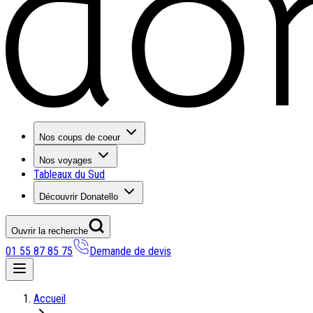
Nos coups de coeur
Nos voyages
Tableaux du Sud
Découvrir Donatello
Ouvrir la recherche
01 55 87 85 75
Demande de devis
Nos coups de coeur
Accueil