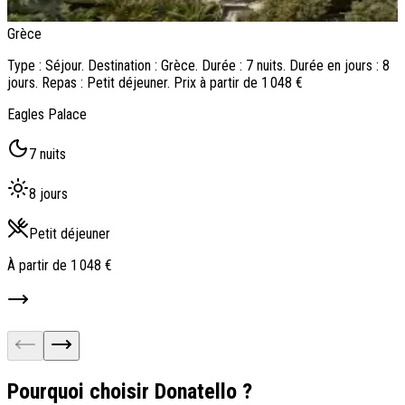
Grèce
N
G
Type : Séjour. Destination : Grèce. Durée : 7 nuits. Durée en jours : 8
jours. Repas : Petit déjeuner. Prix à partir de 1 048 €
T
j
Eagles Palace
T
7 nuits
8 jours
Petit déjeuner
À partir de
1 048 €
À
Pourquoi choisir Donatello ?