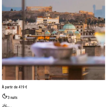
Qui sommes-nous ?
Notre histoire
Pourquoi voyager avec nous ?
Tourisme responsable
Nos brochures
Contactez-nous
Satisfaction client
Rejoignez-nous
À partir de
419 €
3
nuits