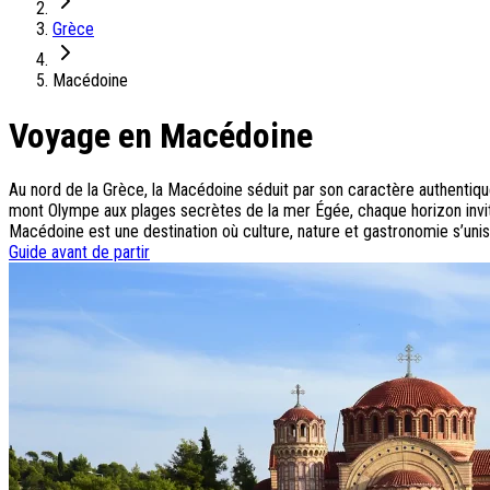
On adore
Grèce
Ile de Corfou : le charme cosmopolite d’Ikos Dassia
Notre nouveauté : Madère douceur Atlantique
Macédoine
Séjour en amoureux : Acacia Marina
Les incontournables croates
Voyage en Macédoine
Mais aussi
Au nord de la Grèce, la Macédoine séduit par son caractère authentiqu
Un circuit au charme slovène
mont Olympe aux plages secrètes de la mer Égée, chaque horizon invite à
Notre offre irrésistible : circuit Douce Andalousie
Macédoine est une destination où culture, nature et gastronomie s’uni
Voyage en petit groupe au Parthénope
Guide avant de partir
Nos voyages
Destinations
Croatie
Espagne
Grèce
Italie
Portugal
Slovénie