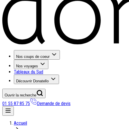
Nos coups de coeur
Nos voyages
Tableaux du Sud
Découvrir Donatello
Ouvrir la recherche
01 55 87 85 75
Demande de devis
Nos coups de coeur
Accueil