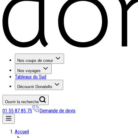
Nos coups de coeur
Nos voyages
Tableaux du Sud
Découvrir Donatello
Ouvrir la recherche
01 55 87 85 75
Demande de devis
Nos coups de coeur
Accueil