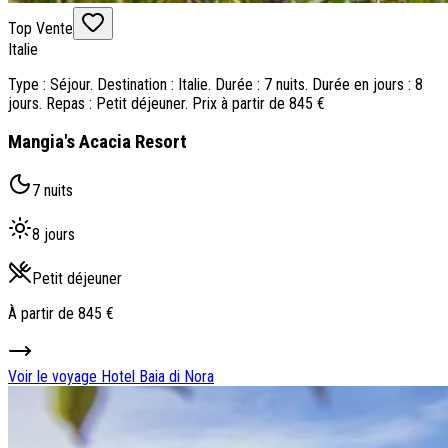
Qui sommes-nous ?
Top Vente
Notre histoire
Italie
Pourquoi voyager avec nous ?
Tourisme responsable
Type : Séjour. Destination : Italie. Durée : 7 nuits. Durée en jours : 8
Nos brochures
jours. Repas : Petit déjeuner. Prix à partir de 845 €
Contactez-nous
Mangia's Acacia Resort
Satisfaction client
Rejoignez-nous
7 nuits
8 jours
Petit déjeuner
À partir de
845 €
Voir le voyage
Hotel Baia di Nora