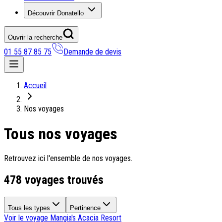
Découvrir Donatello
Ouvrir la recherche
01 55 87 85 75
Demande de devis
Nos coups de coeur
Accueil
On adore
Nos voyages
Ile de Corfou : le charme cosmopolite d’Ikos Dassia
Tous nos voyages
Notre nouveauté : Madère douceur Atlantique
Séjour en amoureux : Acacia Marina
Les incontournables croates
Retrouvez ici l'ensemble de nos voyages.
Mais aussi
478 voyages trouvés
Un circuit au charme slovène
Notre offre irrésistible : circuit Douce Andalousie
Voyage en petit groupe au Parthénope
Tous les types
Pertinence
Voir le voyage
Mangia's Acacia Resort
Nos voyages