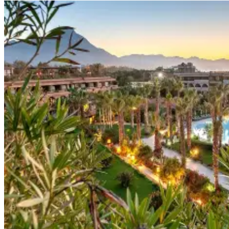
Destinations
Croatie
Espagne
Grèce
Italie
Portugal
Slovénie
Types de voyage
Circuits accompagnés
Circuits en petit groupe
Circuits en train
Séjours balnéaires
Séjours avec excursions
Week-ends & courts séjours
Itinéraires au volant
Croisières
Tableaux du Sud
Découvrir Donatello