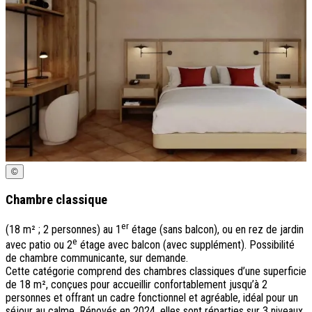
©
Chambre classique
er
P
(18 m² ; 2 personnes) au 1
étage (sans balcon), ou en rez de jardin
s
e
avec patio ou 2
étage avec balcon (avec supplément). Possibilité
c
de chambre communicante, sur demande.
b
Cette catégorie comprend des chambres classiques d’une superficie
a
de 18 m², conçues pour accueillir confortablement jusqu’à 2
e
personnes et offrant un cadre fonctionnel et agréable, idéal pour un
R
séjour au calme. Rénovés en 2024, elles sont réparties sur 3 niveaux