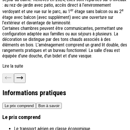
d
: au rez-de-jardin avec patio, accès direct à l’environnement
é
er
e
verdoyant et une vue sur le parc, au 1
étage sans balcon ou au 2
d
étage avec balcon (avec supplément) avec une ouverture sur
b
l’extérieur et davantage de luminosité.
L
Certaines chambres peuvent être communicantes, permettant une
c
configuration adaptée aux familles ou aux séjours à plusieurs. La
f
décoration se distingue par des tons chauds associés à des
éléments en bois. L’aménagement comprend un grand lit double, des
L
rangements pratiques et un bureau fonctionnel. La salle d’eau est
équipée d’une douche, d’un bidet et d’une vasque.
Lire la suite
Informations pratiques
Le prix comprend
Bon à savoir
Le prix comprend
Le transport aérien en classe économique.