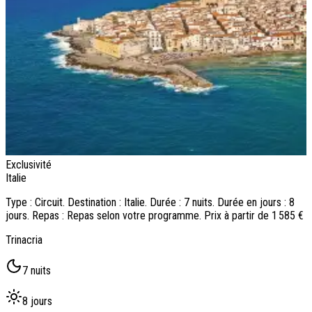
Exclusivité
E
Italie
I
Type : Circuit. Destination : Italie. Durée : 7 nuits. Durée en jours : 8
T
jours. Repas : Repas selon votre programme. Prix à partir de 1 585 €
j
Trinacria
C
7 nuits
8 jours