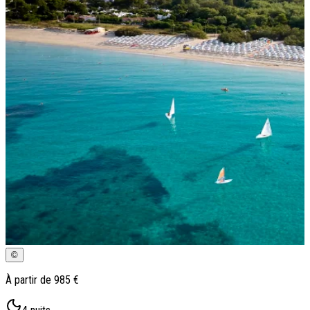
Qui sommes-nous ?
Notre histoire
Pourquoi voyager avec nous ?
Tourisme responsable
Nos brochures
Contactez-nous
Satisfaction client
Rejoignez-nous
©
À partir de
985 €