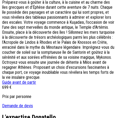
Préparez-vous à goûter à la culture, à la cuisine et au charme des
îles grecques et d’Éphèse durant cette aventure de 7 nuits. Chaque
île possède des paysages et un caractère qui lui sont propres, et
vous révélera des tableaux passionnants à admirer et explorer lors
des escales. Votre voyage commence à Kuşadası, l’occasion de voir
l’une des sept merveilles du monde antique, le Temple d’Artémis.
Ensuite, place à la découverte des îles ! Sillonnez les mers turquoise
à la découverte de trésors archéologiques parmi les plus célébrés :
l’Acropole de Lindos à Rhodes et le Palais de Knossos en Crète,
enraciné dans le mythe du Minotaure légendaire. Imprégnez-vous du
coucher de soleil sur la somptueuse île de Santorin et goûtez à la
sérénité et aux soirées effrénées de sa voisine magique, Mykonos.
Octroyez-vous ensuite une journée de détente à Milos avant de
regagner Athènes. Proposant un choix d’excursions fascinantes à
chaque port, ce voyage inoubliable vous révélera les temps forts de
la vie insulaire grecque.
Guide avant de partir
699 €
Prix par personne
Demande de devis
L'expertise Donatello