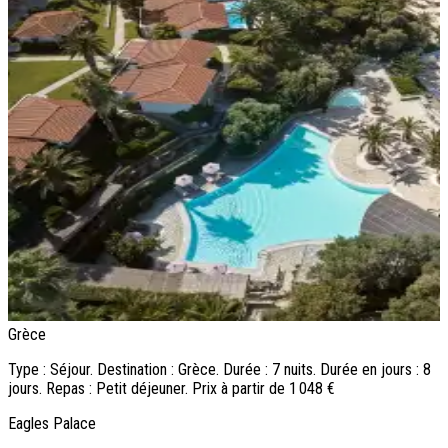
Grèce
N
G
Type : Séjour. Destination : Grèce. Durée : 7 nuits. Durée en jours : 8
jours. Repas : Petit déjeuner. Prix à partir de 1 048 €
T
j
Eagles Palace
T