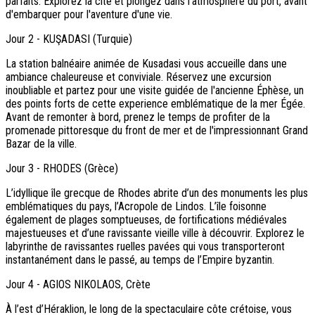
parfaits. Explorez la cité et plongez dans l'atmosphère du port, avant
d'embarquer pour l'aventure d'une vie.
Jour
2
-
KUŞADASI (Turquie)
La station balnéaire animée de Kusadasi vous accueille dans une
ambiance chaleureuse et conviviale. Réservez une excursion
inoubliable et partez pour une visite guidée de l'ancienne Éphèse, un
des points forts de cette experience emblématique de la mer Égée.
Avant de remonter à bord, prenez le temps de profiter de la
promenade pittoresque du front de mer et de l'impressionnant Grand
Bazar de la ville.
Jour
3
-
RHODES (Grèce)
L’idyllique île grecque de Rhodes abrite d’un des monuments les plus
emblématiques du pays, l’Acropole de Lindos. L’île foisonne
également de plages somptueuses, de fortifications médiévales
majestueuses et d’une ravissante vieille ville à découvrir. Explorez le
labyrinthe de ravissantes ruelles pavées qui vous transporteront
instantanément dans le passé, au temps de l’Empire byzantin.
Jour
4
-
AGIOS NIKOLAOS, Crète
À l’est d’Héraklion, le long de la spectaculaire côte crétoise, vous