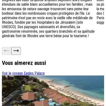
étendues de sable blanc accueillantes pour les familles ; mais
sa pl
les amoureux de nature sauvage trouveront sans peine leur
la mer
bonheur dans les nombreuses criques protégées de l’île. Le
des Cy
patrimoine n’est pas en reste avec la vieille ville médiévale de
Periss
Rhodes, fondée par les Hospitaliers de Jérusalem (site
sugges
UNESCO). Ses paysages saisissants et diversifiés, sa
gastronomie renommée, ses quartiers branchés et sa quiétude
générale font de Rhodes une terre bénie pour le tourisme !
Vous aimerez aussi
Voir le voyage
Eagles Palace
V