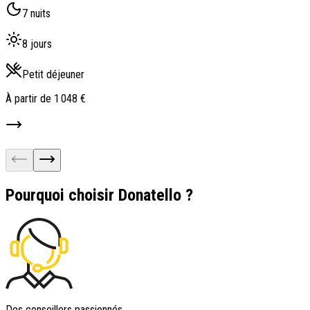
7 nuits
8 jours
Petit déjeuner
À partir de
1 048 €
À
Pourquoi choisir Donatello ?
Des conseillers passionnés