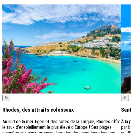
©
©
Rhodes, des attraits colossaux
Santo
Au sud de la mer Égée et des côtes de la Turquie, Rhodes offre
À la p
le taux d’ensoleillement le plus élevé d’Europe ! Ses plages
par ba
soignées aux eaux turquoise limpides déploient leurs longues
souffl