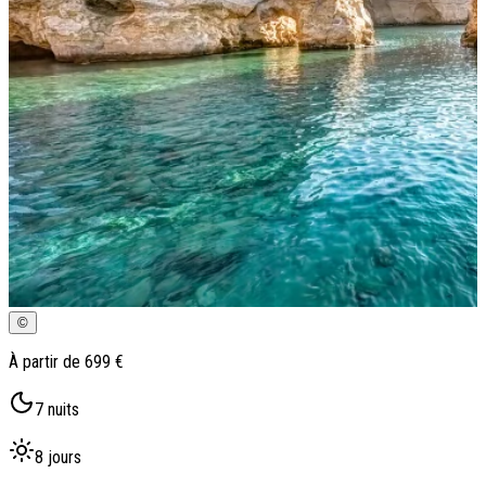
Qui sommes-nous ?
Notre histoire
Pourquoi voyager avec nous ?
Tourisme responsable
Nos brochures
Contactez-nous
Satisfaction client
Rejoignez-nous
©
À partir de
699 €
7
nuits
8
jours