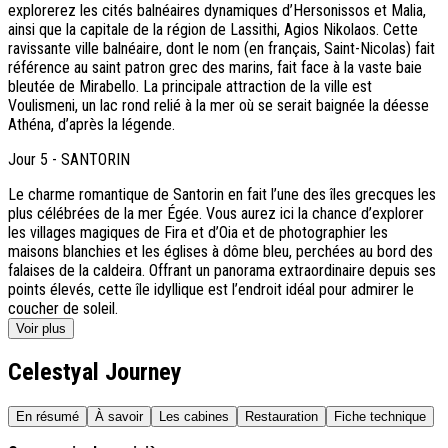
explorerez les cités balnéaires dynamiques d’Hersonissos et Malia,
ainsi que la capitale de la région de Lassithi, Agios Nikolaos. Cette
ravissante ville balnéaire, dont le nom (en français, Saint-Nicolas) fait
référence au saint patron grec des marins, fait face à la vaste baie
bleutée de Mirabello. La principale attraction de la ville est
Voulismeni, un lac rond relié à la mer où se serait baignée la déesse
Athéna, d’après la légende.
Jour
5
-
SANTORIN
Le charme romantique de Santorin en fait l’une des îles grecques les
plus célébrées de la mer Égée. Vous aurez ici la chance d’explorer
les villages magiques de Fira et d’Oia et de photographier les
maisons blanchies et les églises à dôme bleu, perchées au bord des
falaises de la caldeira. Offrant un panorama extraordinaire depuis ses
points élevés, cette île idyllique est l’endroit idéal pour admirer le
coucher de soleil.
Voir plus
Celestyal Journey
En résumé
À savoir
Les cabines
Restauration
Fiche technique