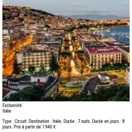
Exclusivité
E
Italie
I
Type : Circuit. Destination : Italie. Durée : 7 nuits. Durée en jours : 8
T
jours. Prix à partir de 1 940 €
j