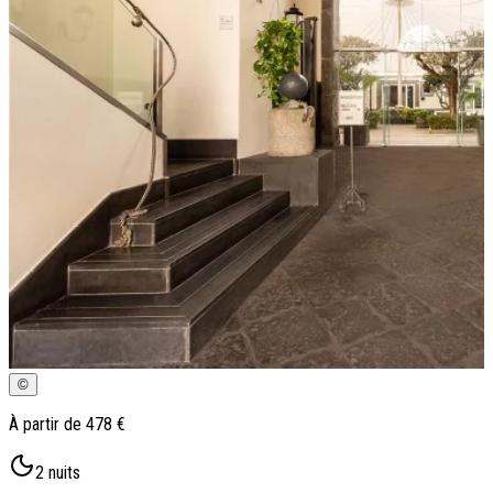
Qui sommes-nous ?
Notre histoire
Pourquoi voyager avec nous ?
Tourisme responsable
Nos brochures
Contactez-nous
Satisfaction client
Rejoignez-nous
©
À partir de
478 €
2
nuits