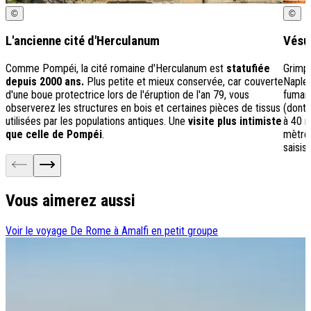
©
©
L'ancienne cité d'Herculanum
Vésu
Comme Pompéi, la cité romaine d'Herculanum est
statufiée
Grimp
depuis 2000 ans.
Plus petite et mieux conservée, car couverte
Naples
d'une boue protectrice lors de l'éruption de l'an 79, vous
fumant
observerez les structures en bois et certaines pièces de tissus
(dont 
utilisées par les populations antiques. Une
visite plus intimiste
à 40 
que celle de Pompéi
.
mètres
saisis
Vous aimerez aussi
Voir le voyage
De Rome à Amalfi en petit groupe
V