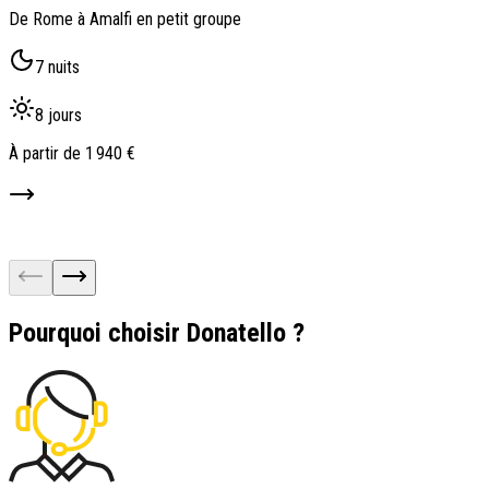
De Rome à Amalfi en petit groupe
C
7 nuits
8 jours
À partir de
1 940 €
À
Pourquoi choisir Donatello ?