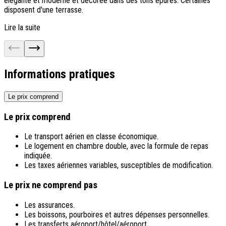
élégante et moderne et décorée dans des tons épurés. Certaines
t
disposent d'une terrasse.
b
Lire la suite
L
Informations pratiques
Le prix comprend
Le prix comprend
Le transport aérien en classe économique.
Le logement en chambre double, avec la formule de repas
indiquée.
Les taxes aériennes variables, susceptibles de modification.
Le prix ne comprend pas
Les assurances.
Les boissons, pourboires et autres dépenses personnelles.
Les transferts aéroport/hôtel/aéroport.