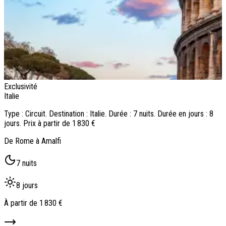
Exclusivité
E
Italie
I
Type : Circuit. Destination : Italie. Durée : 7 nuits. Durée en jours : 8
T
jours. Prix à partir de 1 830 €
j
De Rome à Amalfi
C
7 nuits
8 jours
À partir de
1 830 €
À