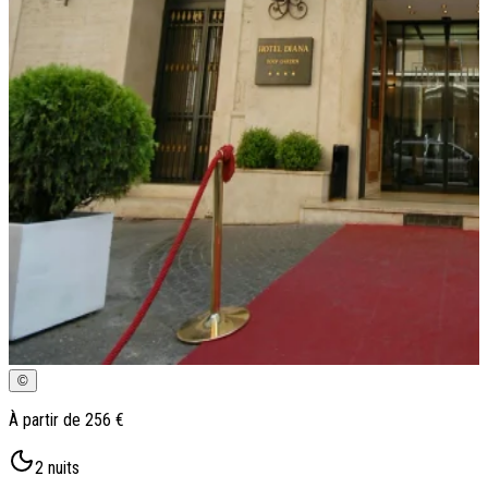
Qui sommes-nous ?
Notre histoire
Pourquoi voyager avec nous ?
Tourisme responsable
Nos brochures
Contactez-nous
Satisfaction client
Rejoignez-nous
©
À partir de
256 €
2
nuits