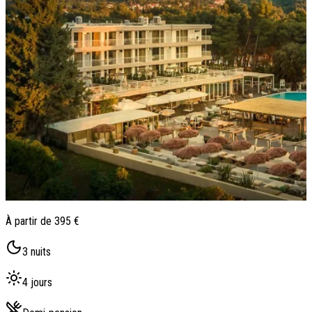
Qui sommes-nous ?
Notre histoire
Pourquoi voyager avec nous ?
Tourisme responsable
Nos brochures
Contactez-nous
Satisfaction client
Rejoignez-nous
À partir de
395 €
3
nuits
4
jours