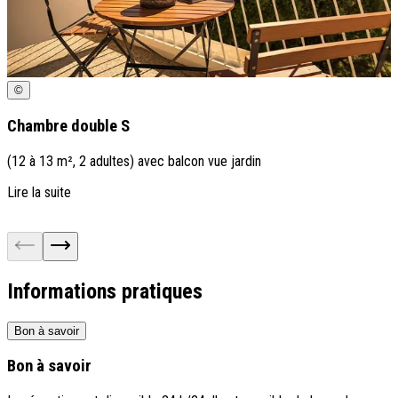
©
Chambre double S
(12 à 13 m², 2 adultes) avec balcon vue jardin
(
d
Lire la suite
L
Informations pratiques
Bon à savoir
Bon à savoir