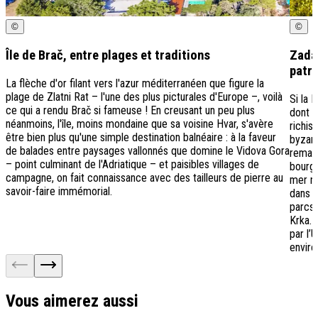
©
©
Île de Brač, entre plages et traditions
Zadar
patr
La flèche d'or filant vers l'azur méditerranéen que figure la
plage de Zlatni Rat – l'une des plus picturales d'Europe –, voilà
Si la 
ce qui a rendu Brač si fameuse ! En creusant un peu plus
dont l
néanmoins, l'île, moins mondaine que sa voisine Hvar, s'avère
richis
être bien plus qu'une simple destination balnéaire : à la faveur
byzant
de balades entre paysages vallonnés que domine le Vidova Gora
remarq
– point culminant de l'Adriatique – et paisibles villages de
bourga
campagne, on fait connaissance avec des tailleurs de pierre au
mer no
savoir-faire immémorial.
dans l
parcs 
Krka. 
par l’
enviro
Vous aimerez aussi