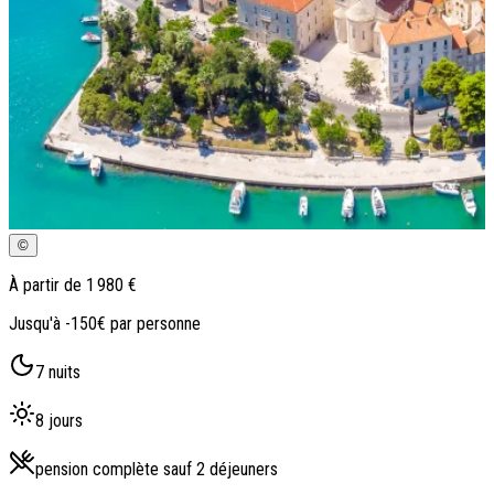
Qui sommes-nous ?
Notre histoire
Pourquoi voyager avec nous ?
Tourisme responsable
Nos brochures
Contactez-nous
Satisfaction client
Rejoignez-nous
©
À partir de
1 980 €
Jusqu'à -150€ par personne
7
nuits
8
jours
pension complète sauf 2 déjeuners