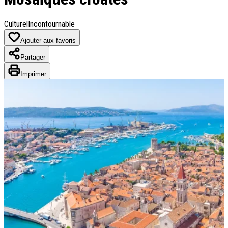
Destinations
Culturel
Incontournable
Croatie
Ajouter aux favoris
Espagne
Grèce
Partager
Italie
Portugal
Imprimer
Slovénie
Types de voyage
Circuits accompagnés
Circuits en petit groupe
Circuits en train
Séjours balnéaires
Séjours avec excursions
Week-ends & courts séjours
Itinéraires au volant
Croisières
Tableaux du Sud
Découvrir Donatello