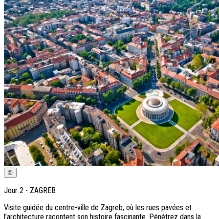
©
Jour
2
-
ZAGREB
Visite guidée du centre-ville de Zagreb, où les rues pavées et
l’architecture racontent son histoire fascinante. Pénétrez dans la